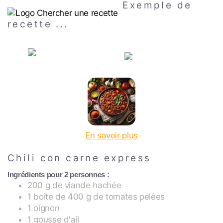
Exemple de
recette ...
En savoir plus
Chili con carne express
Ingrédients pour 2 personnes :
200 g de viande hachée
1 boîte de 400 g de tomates pelées
1 oignon
1 gousse d'ail